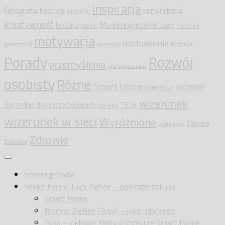
inspiracja
Fotografia
hosting
komunikacja
Infografiki
kreatywność
lektura
Marketing internetowy
mailing
Marketing
motywacja
nastawienie
społeczności
narzędzia
Poradniki
Porady
Rozwój
przemyślenia
przyzwyczajenia
osobisty
Różne
Smart Home
sprzedaż
społeczności
wizerunek
Sprzedaż dla początkujących
TEDx
szkolenia
wizerunek w sieci
Wyróżnione
Zakupy
wytrwałość
Zdrowie
zasoby
Strona główna
Smart Home Tuya Zigbee – polecane zakupy
Smart Home
Bramka ZigBee (Tuya) – jaka i dlaczego
Tuya – ciekawe fakty o chmurze Smart Home