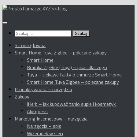
Przeskocz
do
treści
Szukaj:
Strona główna
Smart Home Tuya Zigbee – polecane zakupy
Smart Home
Bramka ZigBee (Tuya) – jaka i dlaczego
Tuya – ciekawe fakty o chmurze Smart Home
Smart Home Tuya Zigbee – polecane zakupy
Produktywność – narzędzia
Zakupy
iHerb – jak kupować tanio suple i kosmetyki
Aliexpress
Marketing Internetowy – narzędzia
Narzędzia – spis
Wizerunek w sieci