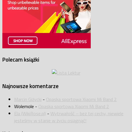
Polecam książki
Najnowsze komentarze
Marcin Giżycki
-
Opaska sportowa Xiaomi Mi Band 2
Wolemole
-
Opaska sportowa Xiaomi Mi Band 2
Ela (WikiRose.pl)
-
Wytrwałość – bez tej cechy, niewiele
jesteśmy w stanie w życiu osiągnąć!