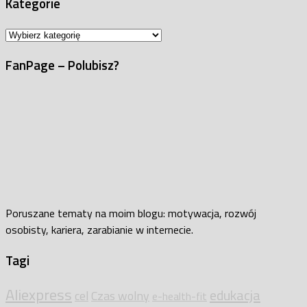
Kategorie
Kategorie
FanPage – Polubisz?
Poruszane tematy na moim blogu: motywacja, rozwój
osobisty, kariera, zarabianie w internecie.
Tagi
Aliexpress
edukacja
cel
Czas wolny
e-health-fit