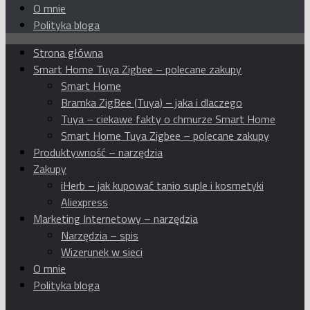
O mnie
Polityka bloga
Strona główna
Smart Home Tuya Zigbee – polecane zakupy
Smart Home
Bramka ZigBee (Tuya) – jaka i dlaczego
Tuya – ciekawe fakty o chmurze Smart Home
Smart Home Tuya Zigbee – polecane zakupy
Produktywność – narzędzia
Zakupy
iHerb – jak kupować tanio suple i kosmetyki
Aliexpress
Marketing Internetowy – narzędzia
Narzędzia – spis
Wizerunek w sieci
O mnie
Polityka bloga