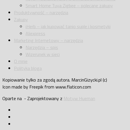
Smart Home Tuya Zigbee – polecane zakupy
Produktywność – narzędzia
Zakupy
iHerb – jak kupować tanio suple i kosmetyki
Aliexpress
Marketing Internetowy – narzędzia
Narzędzia – spis
Wizerunek w sieci
O mnie
Polityka bloga
Kopiowanie tylko za zgodą autora. MarcinGizycki.pl (c)
Icon made by Freepik from www.flaticon.com
Oparte na
- Zaprojektowany z
Motyw Hueman