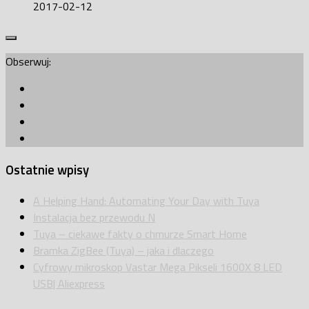
2017-02-12
Obserwuj:
Ostatnie wpisy
A Helping Hand: Automating Your Day with Tuya
Instalacja bez przewodu N
Tuya – ciekawe fakty o chmurze Smart Home
Bramka ZigBee (Tuya) – jaka i dlaczego
Cyfrowy mikroskop Vastar Mega Pikseli 1600X 8 LED
USB| Aliexpress