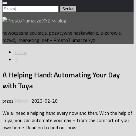
Szukaj:
nowoczesna edukacja, pozytywne nastawienie, e-zdrowie,
rozwój, marketing, net - ProstoTlumacze.xyz
Różne
0
A Helping Hand: Automating Your Day
with Tuya
przez
Marcin
·
2023-02-20
We all need a helping hand every now and then. With the help of
Tuya, you can automate your day – from the comfort of your
own home. Read on to find out how.