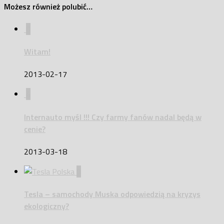
Możesz również polubić…
0
Witam!
2013-02-17
4
Internauto myśl !!! Czy farmy fanów nadal będą w
cenie?
2013-03-18
0
Tesla – samochody Muska odpowiedzią na kryzys
ekologiczny?