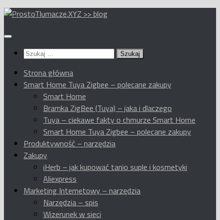
Przeskocz
do
treści
Szukaj:
Strona główna
Smart Home Tuya Zigbee – polecane zakupy
Smart Home
Bramka ZigBee (Tuya) – jaka i dlaczego
Tuya – ciekawe fakty o chmurze Smart Home
Smart Home Tuya Zigbee – polecane zakupy
Produktywność – narzędzia
Zakupy
iHerb – jak kupować tanio suple i kosmetyki
Aliexpress
Marketing Internetowy – narzędzia
Narzędzia – spis
Wizerunek w sieci