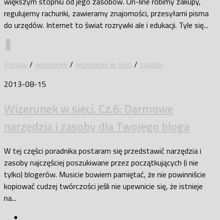
większym stopniu od jego zasobów. On-line robimy zakupy,
regulujemy rachunki, zawieramy znajomości, przesyłami pisma
do urzędów. Internet to świat rozrywki ale i edukacji. Tyle się...
0
Porady
/
wizerunek
/
wizerunek w sieci
/
zasoby
2013-08-15
Wizerunek w sieci. Cz.6: Darmowe
narzędzia i zasoby dla Twojego bloga
W tej części poradnika postaram się przedstawić narzędzia i
zasoby najczęściej poszukiwane przez początkujących (i nie
tylko) blogerów. Musicie bowiem pamiętać, że nie powinniście
kopiować cudzej twórczości jeśli nie upewnicie się, że istnieje
na...