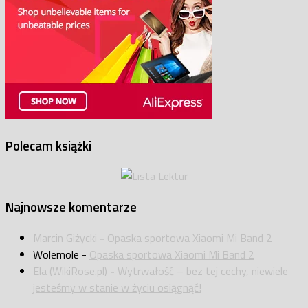
Polecam książki
Najnowsze komentarze
Marcin Giżycki
-
Opaska sportowa Xiaomi Mi Band 2
Wolemole
-
Opaska sportowa Xiaomi Mi Band 2
Ela (WikiRose.pl)
-
Wytrwałość – bez tej cechy, niewiele
jesteśmy w stanie w życiu osiągnąć!