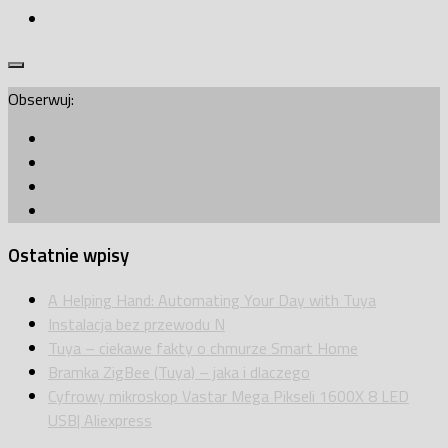
Obserwuj:
Ostatnie wpisy
A Helping Hand: Automating Your Day with Tuya
Instalacja bez przewodu N
Tuya – ciekawe fakty o chmurze Smart Home
Bramka ZigBee (Tuya) – jaka i dlaczego
Cyfrowy mikroskop Vastar Mega Pikseli 1600X 8 LED
USB| Aliexpress