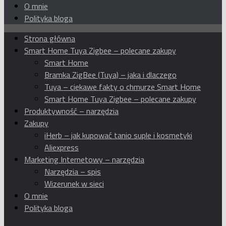
O mnie
Polityka bloga
Strona główna
Smart Home Tuya Zigbee – polecane zakupy
Smart Home
Bramka ZigBee (Tuya) – jaka i dlaczego
Tuya – ciekawe fakty o chmurze Smart Home
Smart Home Tuya Zigbee – polecane zakupy
Produktywność – narzędzia
Zakupy
iHerb – jak kupować tanio suple i kosmetyki
Aliexpress
Marketing Internetowy – narzędzia
Narzędzia – spis
Wizerunek w sieci
O mnie
Polityka bloga