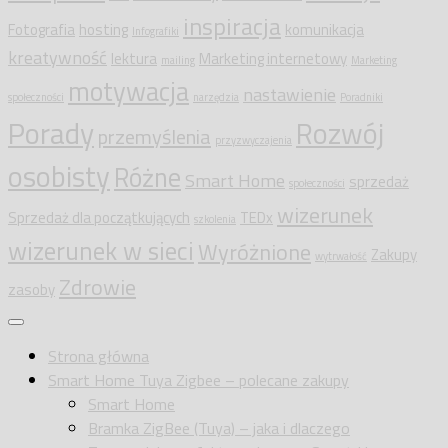
inspiracja
Fotografia
hosting
komunikacja
Infografiki
kreatywność
lektura
Marketing internetowy
mailing
Marketing
motywacja
nastawienie
społeczności
narzędzia
Poradniki
Porady
Rozwój
przemyślenia
przyzwyczajenia
osobisty
Różne
Smart Home
sprzedaż
społeczności
wizerunek
Sprzedaż dla początkujących
TEDx
szkolenia
wizerunek w sieci
Wyróżnione
Zakupy
wytrwałość
Zdrowie
zasoby
Strona główna
Smart Home Tuya Zigbee – polecane zakupy
Smart Home
Bramka ZigBee (Tuya) – jaka i dlaczego