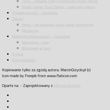
Tuya – ciekawe fakty o chmurze Smart Home
Smart Home Tuya Zigbee – polecane zakupy
Produktywność – narzędzia
Zakupy
iHerb – jak kupować tanio suple i kosmetyki
Aliexpress
Marketing Internetowy – narzędzia
Narzędzia – spis
Wizerunek w sieci
O mnie
Polityka bloga
Kopiowanie tylko za zgodą autora. MarcinGizycki.pl (c)
Icon made by Freepik from www.flaticon.com
Oparte na
- Zaprojektowany z
Motyw Hueman