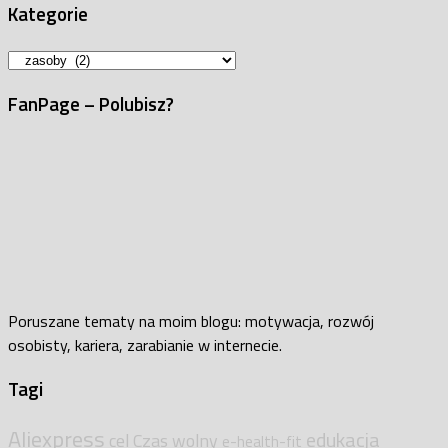
Kategorie
Kategorie
FanPage – Polubisz?
Poruszane tematy na moim blogu: motywacja, rozwój
osobisty, kariera, zarabianie w internecie.
Tagi
Aliexpress
edukacja
cel
Czas wolny
e-health-fit