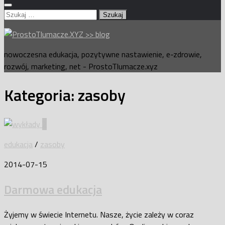
Szukaj:
nowoczesna edukacja, pozytywne nastawienie, e-zdrowie,
rozwój, marketing, net - ProstoTlumacze.xyz
Kategoria:
zasoby
2
edukacja
/
zasoby
2014-07-15
Darmowa edukacja
Żyjemy w świecie Internetu. Nasze, życie zależy w coraz