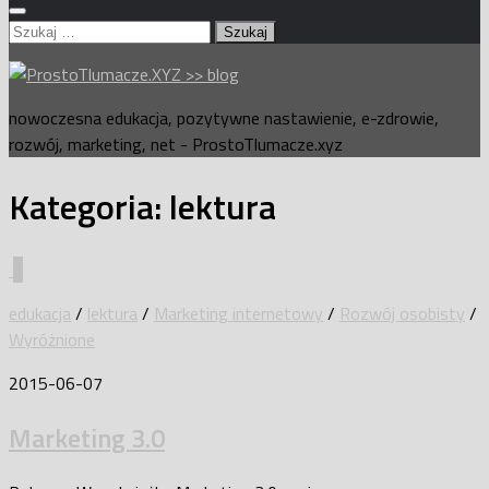
Szukaj:
nowoczesna edukacja, pozytywne nastawienie, e-zdrowie,
rozwój, marketing, net - ProstoTlumacze.xyz
Kategoria:
lektura
0
edukacja
/
lektura
/
Marketing internetowy
/
Rozwój osobisty
/
Wyróżnione
2015-06-07
Marketing 3.0