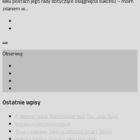
kilku postach jego rady dotyczące osiągnięcia sukcesu – moim
zdaniem w...
Obserwuj:
Ostatnie wpisy
A Helping Hand: Automating Your Day with Tuya
Instalacja bez przewodu N
Tuya – ciekawe fakty o chmurze Smart Home
Bramka ZigBee (Tuya) – jaka i dlaczego