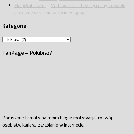
Ela (WikiRose.pl)
-
Wytrwałość – bez tej cechy, niewiele
jesteśmy w stanie w życiu osiągnąć!
Kategorie
Kategorie
FanPage – Polubisz?
Poruszane tematy na moim blogu: motywacja, rozwój
osobisty, kariera, zarabianie w internecie.