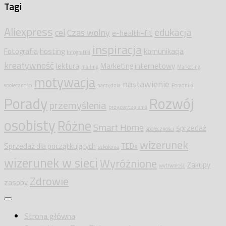
Tagi
Aliexpress
edukacja
cel
Czas wolny
e-health-fit
inspiracja
Fotografia
hosting
komunikacja
Infografiki
kreatywność
lektura
Marketing internetowy
mailing
Marketing
motywacja
nastawienie
społeczności
narzędzia
Poradniki
Porady
Rozwój
przemyślenia
przyzwyczajenia
osobisty
Różne
Smart Home
sprzedaż
społeczności
wizerunek
Sprzedaż dla początkujących
TEDx
szkolenia
wizerunek w sieci
Wyróżnione
Zakupy
wytrwałość
Zdrowie
zasoby
Strona główna