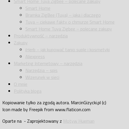
Smart Home Tuya Zigbee – polecane zakupy
Smart Home
Bramka ZigBee (Tuya) – jaka i dlaczego
Tuya – ciekawe fakty o chmurze Smart Home
Smart Home Tuya Zigbee – polecane zakupy
Produktywność – narzędzia
Zakupy
iHerb – jak kupować tanio suple i kosmetyki
Aliexpress
Marketing Internetowy – narzędzia
Narzędzia – spis
Wizerunek w sieci
O mnie
Polityka bloga
Kopiowanie tylko za zgodą autora. MarcinGizycki.pl (c)
Icon made by Freepik from www.flaticon.com
Oparte na
- Zaprojektowany z
Motyw Hueman