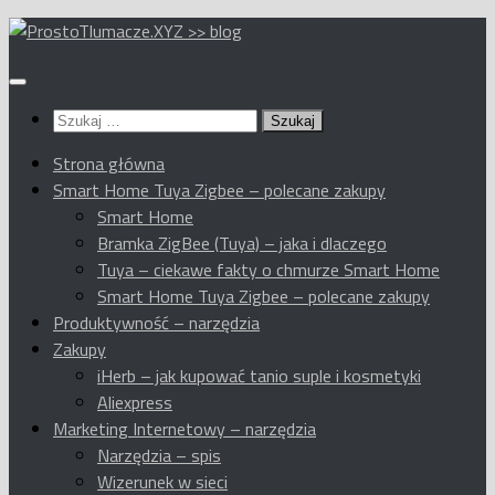
Przeskocz
do
treści
Szukaj:
Strona główna
Smart Home Tuya Zigbee – polecane zakupy
Smart Home
Bramka ZigBee (Tuya) – jaka i dlaczego
Tuya – ciekawe fakty o chmurze Smart Home
Smart Home Tuya Zigbee – polecane zakupy
Produktywność – narzędzia
Zakupy
iHerb – jak kupować tanio suple i kosmetyki
Aliexpress
Marketing Internetowy – narzędzia
Narzędzia – spis
Wizerunek w sieci