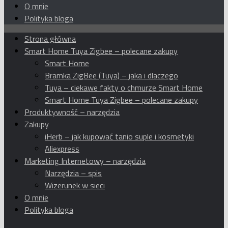
O mnie
Polityka bloga
Strona główna
Smart Home Tuya Zigbee – polecane zakupy
Smart Home
Bramka ZigBee (Tuya) – jaka i dlaczego
Tuya – ciekawe fakty o chmurze Smart Home
Smart Home Tuya Zigbee – polecane zakupy
Produktywność – narzędzia
Zakupy
iHerb – jak kupować tanio suple i kosmetyki
Aliexpress
Marketing Internetowy – narzędzia
Narzędzia – spis
Wizerunek w sieci
O mnie
Polityka bloga