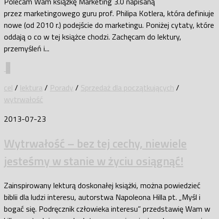
Polecam Wam książkę Marketing 3.0 napisaną
przez marketingowego guru prof. Philipa Kotlera, która definiuje
nowe (od 2010 r.) podejście do marketingu. Poniżej cytaty, które
oddają o co w tej książce chodzi. Zachęcam do lektury,
przemyśleń i...
3
cel
/
lektura
/
Porady
/
Sprzedaż dla początkujących
/
wytrwałość
2013-07-23
Wytrwałość – bez tej cechy, niewiele
jesteśmy w stanie w życiu osiągnąć!
Zainspirowany lekturą doskonałej książki, można powiedzieć
biblii dla ludzi interesu, autorstwa Napoleona Hilla pt. „Myśl i
bogać się. Podręcznik człowieka interesu” przedstawię Wam w