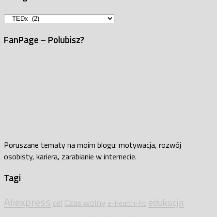
Kategorie
FanPage – Polubisz?
Poruszane tematy na moim blogu: motywacja, rozwój
osobisty, kariera, zarabianie w internecie.
Tagi
Aliexpress
edukacja
cel
Czas wolny
e-health-fit