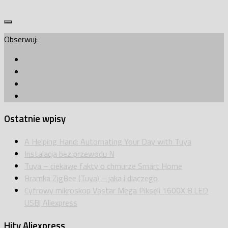
Obserwuj:
Ostatnie wpisy
A Helping Hand: Automating Your Day with Tuya
Instalacja bez przewodu N
Tuya – ciekawe fakty o chmurze Smart Home
Bramka ZigBee (Tuya) – jaka i dlaczego
Cyfrowy mikroskop Vastar Mega Pikseli 1600X 8 LED
USB| Aliexpress
Hity Aliexpress