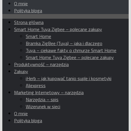
O mnie
Polityka bloga
Strona główna
Smart Home Tuya Zigbee – polecane zakupy
Smart Home
Bramka ZigBee (Tuya) – jaka i dlaczego
Tuya – ciekawe fakty o chmurze Smart Home
Smart Home Tuya Zigbee – polecane zakupy
Produktywność – narzędzia
Zakupy
iHerb – jak kupować tanio suple i kosmetyki
Aliexpress
Marketing Internetowy – narzędzia
Narzędzia – spis
Wizerunek w sieci
O mnie
Polityka bloga