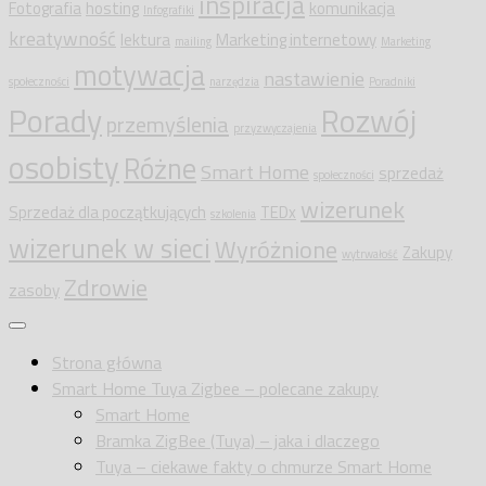
inspiracja
Fotografia
hosting
komunikacja
Infografiki
kreatywność
lektura
Marketing internetowy
mailing
Marketing
motywacja
nastawienie
społeczności
narzędzia
Poradniki
Porady
Rozwój
przemyślenia
przyzwyczajenia
osobisty
Różne
Smart Home
sprzedaż
społeczności
wizerunek
Sprzedaż dla początkujących
TEDx
szkolenia
wizerunek w sieci
Wyróżnione
Zakupy
wytrwałość
Zdrowie
zasoby
Strona główna
Smart Home Tuya Zigbee – polecane zakupy
Smart Home
Bramka ZigBee (Tuya) – jaka i dlaczego
Tuya – ciekawe fakty o chmurze Smart Home