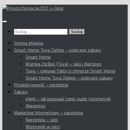
Przeskocz
do
treści
Szukaj:
Strona główna
Smart Home Tuya Zigbee – polecane zakupy
Smart Home
Bramka ZigBee (Tuya) – jaka i dlaczego
Tuya – ciekawe fakty o chmurze Smart Home
Smart Home Tuya Zigbee – polecane zakupy
Produktywność – narzędzia
Zakupy
iHerb – jak kupować tanio suple i kosmetyki
Aliexpress
Marketing Internetowy – narzędzia
Narzędzia – spis
Wizerunek w sieci