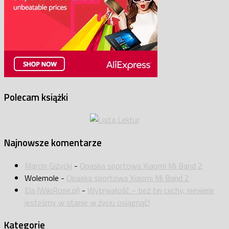
Polecam książki
Najnowsze komentarze
Marcin Giżycki
-
Opaska sportowa Xiaomi Mi Band 2
Wolemole
-
Opaska sportowa Xiaomi Mi Band 2
Ela (WikiRose.pl)
-
Wytrwałość – bez tej cechy, niewiele
jesteśmy w stanie w życiu osiągnąć!
Kategorie