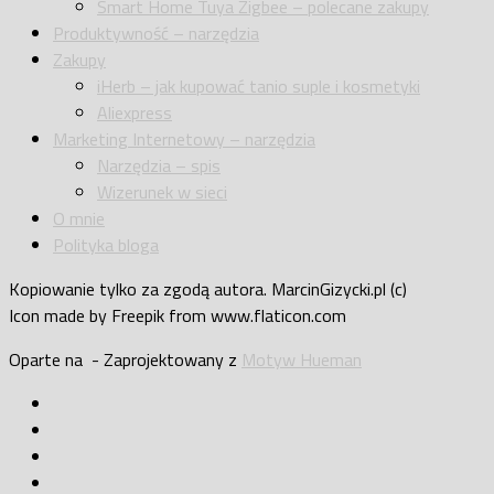
Smart Home Tuya Zigbee – polecane zakupy
Produktywność – narzędzia
Zakupy
iHerb – jak kupować tanio suple i kosmetyki
Aliexpress
Marketing Internetowy – narzędzia
Narzędzia – spis
Wizerunek w sieci
O mnie
Polityka bloga
Kopiowanie tylko za zgodą autora. MarcinGizycki.pl (c)
Icon made by Freepik from www.flaticon.com
Oparte na
- Zaprojektowany z
Motyw Hueman