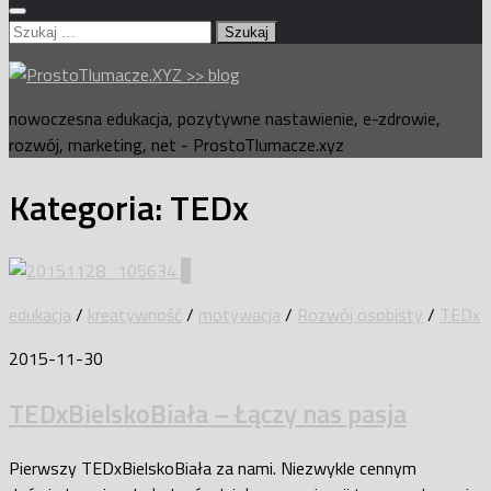
Szukaj:
nowoczesna edukacja, pozytywne nastawienie, e-zdrowie,
rozwój, marketing, net - ProstoTlumacze.xyz
Kategoria:
TEDx
0
edukacja
/
kreatywność
/
motywacja
/
Rozwój osobisty
/
TEDx
2015-11-30
TEDxBielskoBiała – Łączy nas pasja
Pierwszy TEDxBielskoBiała za nami. Niezwykle cennym