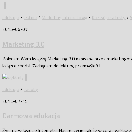
0
edukacja
/
lektura
/
Marketing internetowy
/
Rozwój osobisty
/
2015-06-07
Marketing 3.0
Polecam Wam książkę Marketing 3.0 napisaną przez marketingowego 
książce chodzi. Zachęcam do lektury, przemyśleń i...
2
edukacja
/
zasoby
2014-07-15
Darmowa edukacja
Żyjemy w świecie Internetu. Nasze, życie zależy w coraz większ