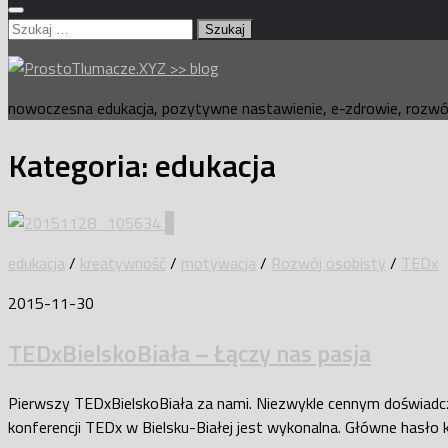
Szukaj:
nowoczesna edukacja, pozytywne nastawienie, e-zdrowie, rozwój
Kategoria:
edukacja
0
edukacja
/
kreatywność
/
motywacja
/
Rozwój osobisty
/
TEDx
2015-11-30
TEDxBielskoBiała – Łączy nas pasja
Pierwszy TEDxBielskoBiała za nami. Niezwykle cennym doświadcze
konferencji TEDx w Bielsku-Białej jest wykonalna. Główne hasło ko