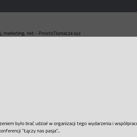
, marketing, net - ProstoTlumacze.xyz
niem było brać udział w organizacji tego wydarzenia i współpraco
nferencji "Łączy nas pasja"...