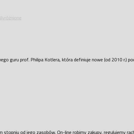
Wyróżnione
guru prof. Philipa Kotlera, która definiuje nowe (od 2010 r.) pode
ym stopniu od jego zasobów. On-line robimy zakupy, regulujemy ra