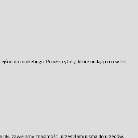
jście do marketingu. Poniżej cytaty, które oddają o co w tej
chunki, zawieramy znajomości, przesyłami pisma do urzędów.