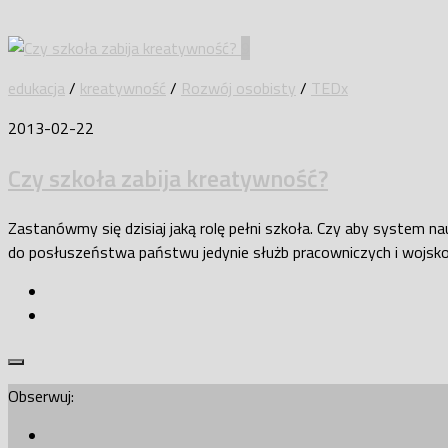
9
edukacja
/
kreatywność
/
Rozwój osobisty
/
TEDx
2013-02-22
Czy szkoła zabija kreatywność?
Zastanówmy się dzisiaj jaką rolę pełni szkoła. Czy aby system n
do posłuszeństwa państwu jedynie służb pracowniczych i wojskow
Obserwuj: