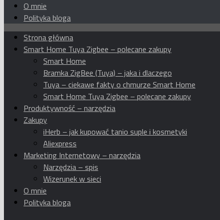
O mnie
Polityka bloga
Strona główna
Smart Home Tuya Zigbee – polecane zakupy
Smart Home
Bramka ZigBee (Tuya) – jaka i dlaczego
Tuya – ciekawe fakty o chmurze Smart Home
Smart Home Tuya Zigbee – polecane zakupy
Produktywność – narzędzia
Zakupy
iHerb – jak kupować tanio suple i kosmetyki
Aliexpress
Marketing Internetowy – narzędzia
Narzędzia – spis
Wizerunek w sieci
O mnie
Polityka bloga