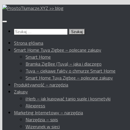
Przeskocz
do
treści
Szukaj:
Strona główna
Smart Home Tuya Zigbee – polecane zakupy
Smart Home
Bramka ZigBee (Tuya) – jaka i dlaczego
Tuya – ciekawe fakty o chmurze Smart Home
Smart Home Tuya Zigbee – polecane zakupy
Produktywność – narzędzia
Zakupy
iHerb – jak kupować tanio suple i kosmetyki
Aliexpress
Marketing Internetowy – narzędzia
Narzędzia – spis
Wizerunek w sieci