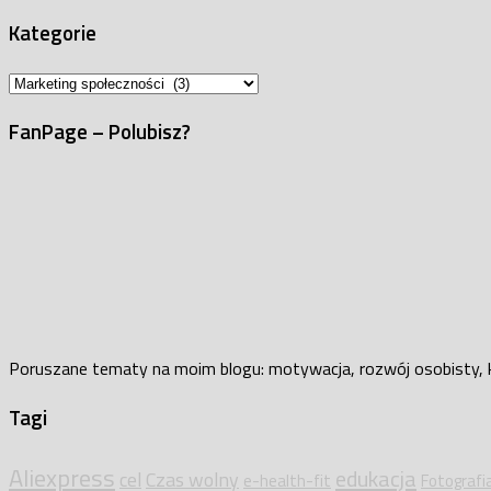
Kategorie
Kategorie
FanPage – Polubisz?
Poruszane tematy na moim blogu: motywacja, rozwój osobisty, kar
Tagi
Aliexpress
edukacja
cel
Czas wolny
e-health-fit
Fotografi