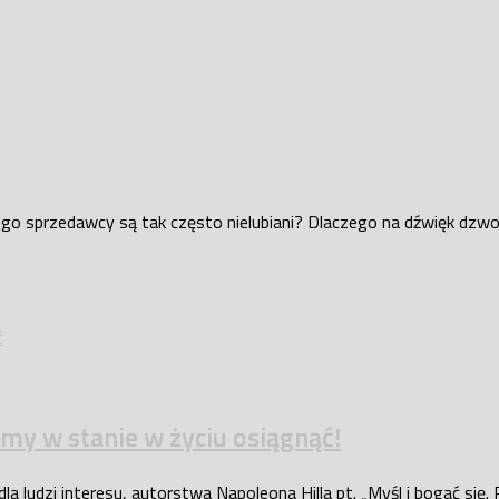
czego sprzedawcy są tak często nielubiani? Dlaczego na dźwięk dzwo
ć
śmy w stanie w życiu osiągnąć!
 dla ludzi interesu, autorstwa Napoleona Hilla pt. „Myśl i bogać si