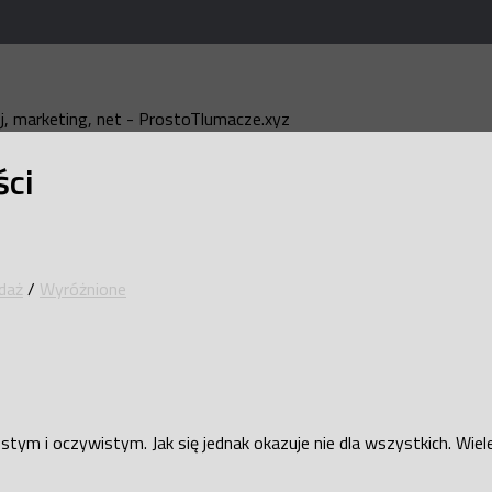
, marketing, net - ProstoTlumacze.xyz
ści
daż
/
Wyróżnione
ym i oczywistym. Jak się jednak okazuje nie dla wszystkich. Wiele