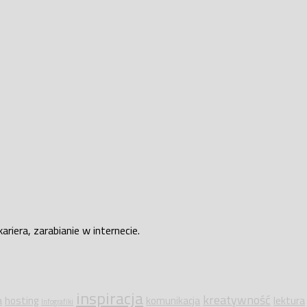
iera, zarabianie w internecie.
inspiracja
kreatywność
a
hosting
komunikacja
lektura
Infografiki