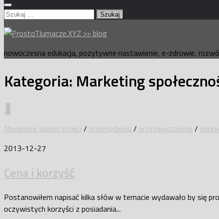
Szukaj:
nowoczesna edukacja, pozytywne nastawienie, e-zdrowie, rozwój
Kategoria:
Marketing społeczno
9
Marketing społeczności
/
przemyślenia
/
przyzwyczajenia
/
sprze
2013-12-27
Cena i korzyść
Postanowiłem napisać kilka słów w temacie wydawało by się prost
oczywistych korzyści z posiadania...