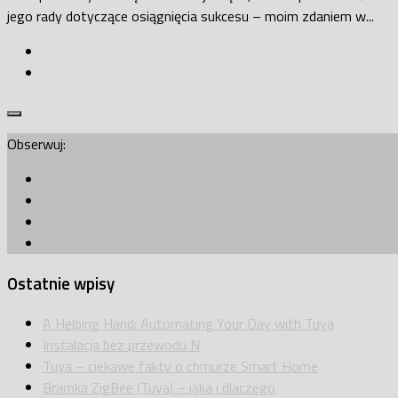
jego rady dotyczące osiągnięcia sukcesu – moim zdaniem w...
Obserwuj:
Ostatnie wpisy
A Helping Hand: Automating Your Day with Tuya
Instalacja bez przewodu N
Tuya – ciekawe fakty o chmurze Smart Home
Bramka ZigBee (Tuya) – jaka i dlaczego