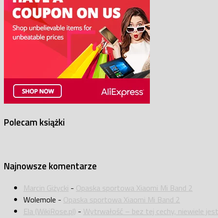
Polecam książki
Najnowsze komentarze
Marcin Giżycki
-
Opaska sportowa Xiaomi Mi Band 2
Wolemole
-
Opaska sportowa Xiaomi Mi Band 2
Ela (WikiRose.pl)
-
Wytrwałość – bez tej cechy, niewiele jes