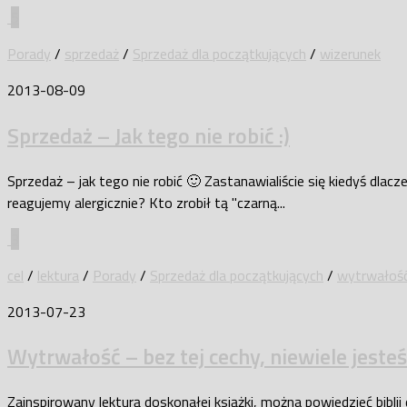
5
Porady
/
sprzedaż
/
Sprzedaż dla początkujących
/
wizerunek
2013-08-09
Sprzedaż – Jak tego nie robić :)
Sprzedaż – jak tego nie robić 🙂 Zastanawialiście się kiedyś dla
reagujemy alergicznie? Kto zrobił tą "czarną...
3
cel
/
lektura
/
Porady
/
Sprzedaż dla początkujących
/
wytrwałoś
2013-07-23
Wytrwałość – bez tej cechy, niewiele jeste
Zainspirowany lekturą doskonałej książki, można powiedzieć biblii