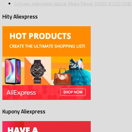
Cyfrowy mikroskop Vastar Mega Pikseli 1600X 8 LED USB| 
Hity Aliexpress
Kupony Aliexpress