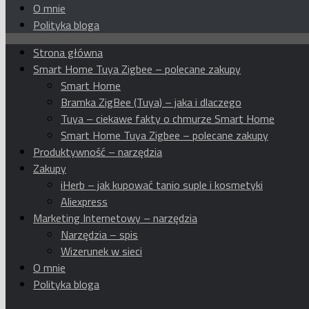
O mnie
Polityka bloga
Strona główna
Smart Home Tuya Zigbee – polecane zakupy
Smart Home
Bramka ZigBee (Tuya) – jaka i dlaczego
Tuya – ciekawe fakty o chmurze Smart Home
Smart Home Tuya Zigbee – polecane zakupy
Produktywność – narzędzia
Zakupy
iHerb – jak kupować tanio suple i kosmetyki
Aliexpress
Marketing Internetowy – narzędzia
Narzędzia – spis
Wizerunek w sieci
O mnie
Polityka bloga