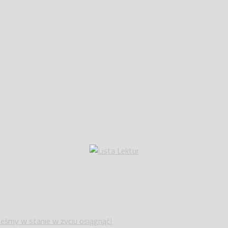
teśmy w stanie w życiu osiągnąć!