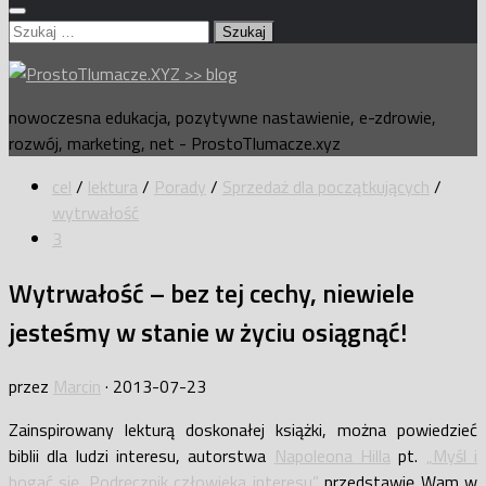
Szukaj:
nowoczesna edukacja, pozytywne nastawienie, e-zdrowie,
rozwój, marketing, net - ProstoTlumacze.xyz
cel
/
lektura
/
Porady
/
Sprzedaż dla początkujących
/
wytrwałość
3
Wytrwałość – bez tej cechy, niewiele
jesteśmy w stanie w życiu osiągnąć!
przez
Marcin
·
2013-07-23
Zainspirowany lekturą doskonałej książki, można powiedzieć
biblii dla ludzi interesu, autorstwa
Napoleona Hilla
pt.
„Myśl i
bogać się. Podręcznik człowieka interesu”
przedstawię Wam w