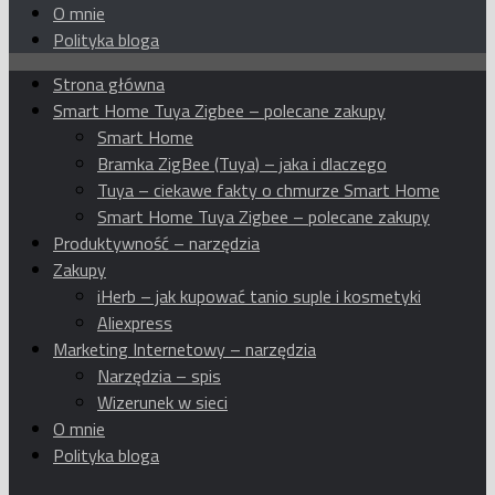
O mnie
Polityka bloga
Strona główna
Smart Home Tuya Zigbee – polecane zakupy
Smart Home
Bramka ZigBee (Tuya) – jaka i dlaczego
Tuya – ciekawe fakty o chmurze Smart Home
Smart Home Tuya Zigbee – polecane zakupy
Produktywność – narzędzia
Zakupy
iHerb – jak kupować tanio suple i kosmetyki
Aliexpress
Marketing Internetowy – narzędzia
Narzędzia – spis
Wizerunek w sieci
O mnie
Polityka bloga