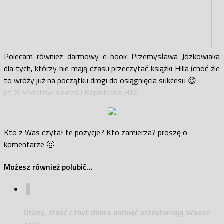
Polecam również darmowy e-book Przemysława Józkowiaka
dla tych, którzy nie mają czasu przeczytać książki Hilla (choć źle
to wróży już na początku drogi do osiągnięcia sukcesu 😉
pt. 8 sekretów sukcesu Napolleona Hilla
Kto z Was czytał te pozycje? Kto zamierza? proszę o
komentarze 🙂
Możesz również polubić…
1
Urazy, złość i zbyt dobra pamięć przesłaniają Wasze