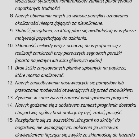
wszystkich sytuacjach kompromisów zamiast pokonywania
napotkanych trudności.
Nawyk obwiniania innych za własne pomyłki i uznawania
okoliczności niesprzyjających za nieuniknione.
Słabość pożądania, za którą płaci się niedbałością w wyborze
motywacji popychającej do działania.
Skłonność, niekiedy wręcz ochocza, do wycofania się z
realizacji zamierzeń przy pierwszych sygnałach porażki
(oparta na jednym lub kilku głównych lęków)
Brak ściśle zarysowanych planów spisanych na papierze,
które można analizować.
Nawyk zaniedbywania nasuwających się pomysłów lub
przeoczania możliwości otwierających się przed człowiekiem.
Żywienie w sobie życzeń zamiast woli spełniania pragnień.
Nawyk godzenia się z ubóstwem zamiast pragnienia dostatku
i bogactwa, ogólny brak ambicji, by być, zrobić, posiąść.
Rozglądanie się za wszystkimi „drogami na skróty” do
bogactwa, nie wymagającymi opłacenia go uczciwym
ekwiwalentem (łącząca się zwykle ze skłonnością do hazardu