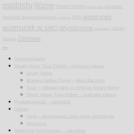
osobisty
Różne
Smart Home
sprzedaż
społeczności
wizerunek
Sprzedaż dla początkujących
TEDx
szkolenia
wizerunek w sieci
Wyróżnione
Zakupy
wytrwałość
Zdrowie
zasoby
Strona główna
Smart Home Tuya Zigbee – polecane zakupy
Smart Home
Bramka ZigBee (Tuya) – jaka i dlaczego
Tuya – ciekawe fakty o chmurze Smart Home
Smart Home Tuya Zigbee – polecane zakupy
Produktywność – narzędzia
Zakupy
iHerb – jak kupować tanio suple i kosmetyki
Aliexpress
Marketing Internetowy – narzędzia