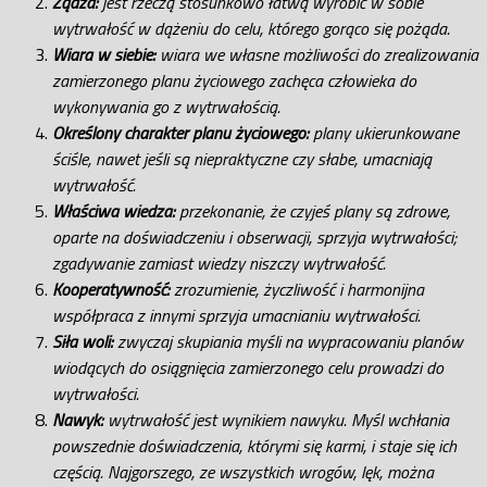
Żądza:
jest rzeczą stosunkowo łatwą wyrobić w sobie
wytrwałość w dążeniu do celu, którego gorąco się pożąda.
Wiara w siebie:
wiara we własne możliwości do zrealizowania
zamierzonego planu życiowego zachęca człowieka do
wykonywania go z wytrwałością.
Określony charakter planu życiowego:
plany ukierunkowane
ściśle, nawet jeśli są niepraktyczne czy słabe, umacniają
wytrwałość.
Właściwa wiedza:
przekonanie, że czyjeś plany są zdrowe,
oparte na doświadczeniu i obserwacji, sprzyja wytrwałości;
zgadywanie zamiast wiedzy niszczy wytrwałość.
Kooperatywność:
zrozumienie, życzliwość i harmonijna
współpraca z innymi sprzyja umacnianiu wytrwałości.
Siła woli:
zwyczaj skupiania myśli na wypracowaniu planów
wiodących do osiągnięcia zamierzonego celu prowadzi do
wytrwałości.
Nawyk:
wytrwałość jest wynikiem nawyku. Myśl wchłania
powszednie doświadczenia, którymi się karmi, i staje się ich
częścią. Najgorszego, ze wszystkich wrogów, lęk, można