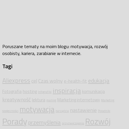
Poruszane tematy na moim blogu: motywacja, rozwój
osobisty, kariera, zarabianie w internecie.
Tagi
Aliexpress
edukacja
cel
Czas wolny
e-health-fit
inspiracja
Fotografia
hosting
komunikacja
Infografiki
kreatywność
lektura
Marketing internetowy
mailing
Marketing
motywacja
nastawienie
społeczności
narzędzia
Poradniki
Porady
Rozwój
przemyślenia
przyzwyczajenia