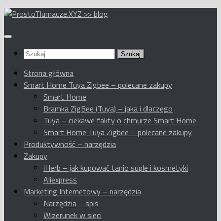
Przeskocz
do
treści
Szukaj:
Strona główna
Smart Home Tuya Zigbee – polecane zakupy
Smart Home
Bramka ZigBee (Tuya) – jaka i dlaczego
Tuya – ciekawe fakty o chmurze Smart Home
Smart Home Tuya Zigbee – polecane zakupy
Produktywność – narzędzia
Zakupy
iHerb – jak kupować tanio suple i kosmetyki
Aliexpress
Marketing Internetowy – narzędzia
Narzędzia – spis
Wizerunek w sieci