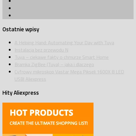
Ostatnie wpisy
A Helping Hand: Automating Your Day with Tuya
Instalacja bez przewodu N
Tuya – ciekawe fakty o chmurze Smart Home
Bramka ZigBee (Tuya) – jaka i dlaczego
Cyfrowy mikroskop Vastar Mega Pikseli 1600X 8 LED
USB| Aliexpress
Hity Aliexpress