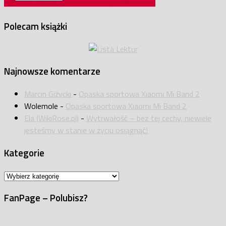
Polecam książki
Najnowsze komentarze
Marcin Giżycki
-
Opaska sportowa Xiaomi Mi Band 2
Wolemole
-
Opaska sportowa Xiaomi Mi Band 2
Ela (WikiRose.pl)
-
Wytrwałość – bez tej cechy, niewiele
jesteśmy w stanie w życiu osiągnąć!
Kategorie
Kategorie
FanPage – Polubisz?