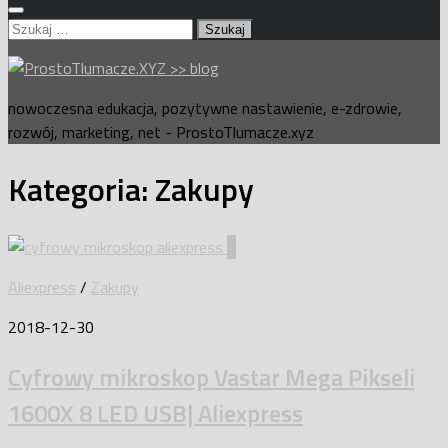
Szukaj:
nowoczesna edukacja, pozytywne nastawienie, e-zdrowie,
rozwój, marketing, net - ProstoTlumacze.xyz
Kategoria:
Zakupy
0
Aliexpress
/
Zakupy
2018-12-30
Cyfrowy mikroskop Vastar Mega Pikseli
1600X 8 LED USB| Aliexpress