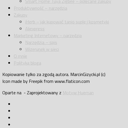
Smart Home Tuya Zigbee – polecane zakupy
Produktywność – narzędzia
Zakupy
iHerb – jak kupować tanio suple i kosmetyki
Aliexpress
Marketing Internetowy – narzędzia
Narzędzia – spis
Wizerunek w sieci
O mnie
Polityka bloga
Kopiowanie tylko za zgodą autora. MarcinGizycki.pl (c)
Icon made by Freepik from www.flaticon.com
Oparte na
- Zaprojektowany z
Motyw Hueman