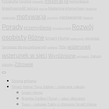
inspiracja
Fotografia
hosting
komunikacja
Infografiki
kreatywność
lektura
Marketing internetowy
mailing
Marketing
motywacja
nastawienie
społeczności
narzędzia
Poradniki
Porady
Rozwój
przemyślenia
przyzwyczajenia
osobisty
Różne
Smart Home
sprzedaż
społeczności
wizerunek
Sprzedaż dla początkujących
TEDx
szkolenia
wizerunek w sieci
Wyróżnione
Zakupy
wytrwałość
Zdrowie
zasoby
Strona główna
Smart Home Tuya Zigbee – polecane zakupy
Smart Home
Bramka ZigBee (Tuya) – jaka i dlaczego
Tuya – ciekawe fakty o chmurze Smart Home