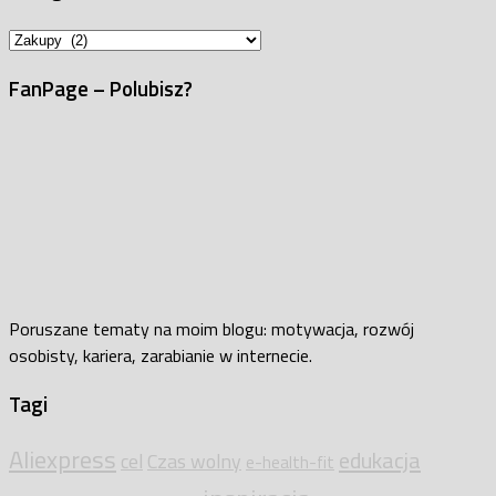
Kategorie
FanPage – Polubisz?
Poruszane tematy na moim blogu: motywacja, rozwój
osobisty, kariera, zarabianie w internecie.
Tagi
Aliexpress
edukacja
cel
Czas wolny
e-health-fit