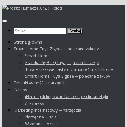
Przeskocz
do
treści
Szukaj:
Strona główna
Smart Home Tuya Zigbee – polecane zakupy
Smart Home
Bramka ZigBee (Tuya) – jaka i dlaczego
Tuya – ciekawe fakty o chmurze Smart Home
Smart Home Tuya Zigbee – polecane zakupy
Produktywność – narzędzia
Zakupy
iHerb – jak kupować tanio suple i kosmetyki
Aliexpress
Marketing Internetowy – narzędzia
Narzędzia – spis
Wizerunek w sieci