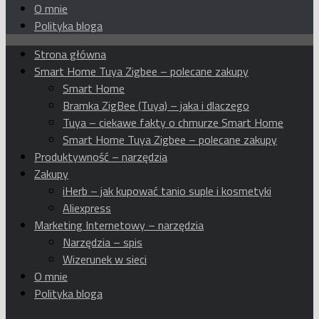
O mnie
Polityka bloga
Strona główna
Smart Home Tuya Zigbee – polecane zakupy
Smart Home
Bramka ZigBee (Tuya) – jaka i dlaczego
Tuya – ciekawe fakty o chmurze Smart Home
Smart Home Tuya Zigbee – polecane zakupy
Produktywność – narzędzia
Zakupy
iHerb – jak kupować tanio suple i kosmetyki
Aliexpress
Marketing Internetowy – narzędzia
Narzędzia – spis
Wizerunek w sieci
O mnie
Polityka bloga