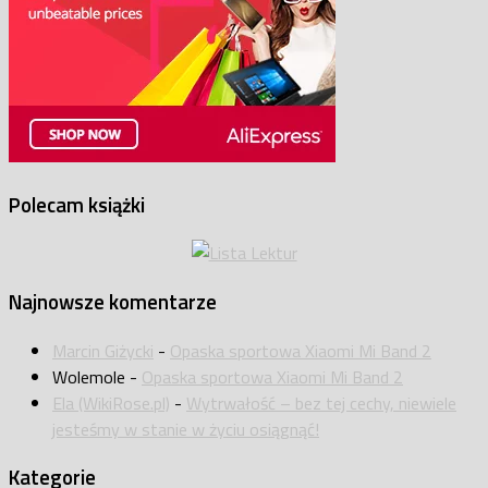
Polecam książki
Najnowsze komentarze
Marcin Giżycki
-
Opaska sportowa Xiaomi Mi Band 2
Wolemole
-
Opaska sportowa Xiaomi Mi Band 2
Ela (WikiRose.pl)
-
Wytrwałość – bez tej cechy, niewiele
jesteśmy w stanie w życiu osiągnąć!
Kategorie