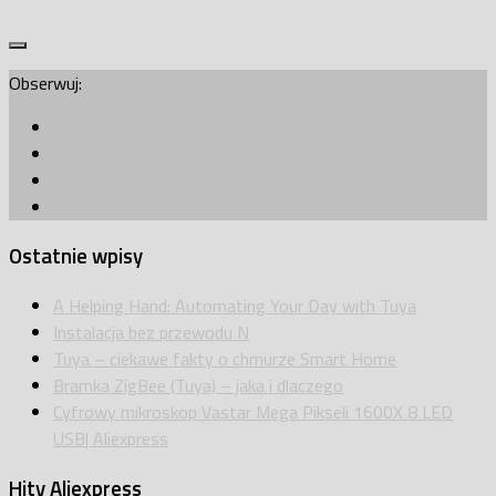
Obserwuj:
Ostatnie wpisy
A Helping Hand: Automating Your Day with Tuya
Instalacja bez przewodu N
Tuya – ciekawe fakty o chmurze Smart Home
Bramka ZigBee (Tuya) – jaka i dlaczego
Cyfrowy mikroskop Vastar Mega Pikseli 1600X 8 LED
USB| Aliexpress
Hity Aliexpress