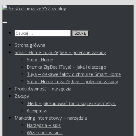
Przeskocz
do
treści
Szukaj:
Strona główna
Smart Home Tuya Zigbee – polecane zakupy
Smart Home
Bramka ZigBee (Tuya) – jaka i dlaczego
Tuya – ciekawe fakty o chmurze Smart Home
Smart Home Tuya Zigbee – polecane zakupy
Produktywność – narzędzia
Zakupy
iHerb – jak kupować tanio suple i kosmetyki
Aliexpress
Marketing Internetowy – narzędzia
Narzędzia – spis
Wizerunek w sieci