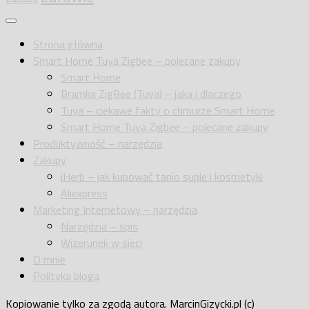
Strona główna
Smart Home Tuya Zigbee – polecane zakupy
Smart Home
Bramka ZigBee (Tuya) – jaka i dlaczego
Tuya – ciekawe fakty o chmurze Smart Home
Smart Home Tuya Zigbee – polecane zakupy
Produktywność – narzędzia
Zakupy
iHerb – jak kupować tanio suple i kosmetyki
Aliexpress
Marketing Internetowy – narzędzia
Narzędzia – spis
Wizerunek w sieci
O mnie
Polityka bloga
Kopiowanie tylko za zgodą autora. MarcinGizycki.pl (c)