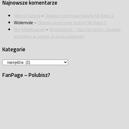
Najnowsze komentarze
Marcin Giżycki
-
Opaska sportowa Xiaomi Mi Band 2
Wolemole
-
Opaska sportowa Xiaomi Mi Band 2
Ela (WikiRose.pl)
-
Wytrwałość – bez tej cechy, niewiele
jesteśmy w stanie w życiu osiągnąć!
Kategorie
Kategorie
FanPage – Polubisz?