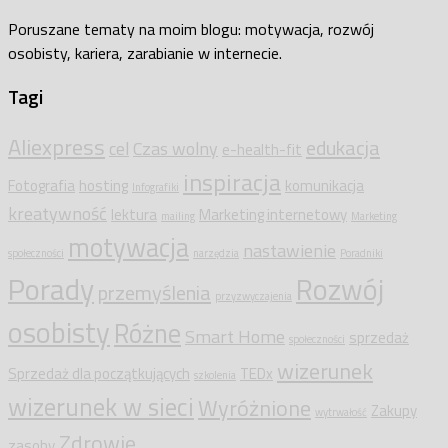
Poruszane tematy na moim blogu: motywacja, rozwój
osobisty, kariera, zarabianie w internecie.
Tagi
Aliexpress
edukacja
cel
Czas wolny
e-health-fit
inspiracja
Fotografia
hosting
komunikacja
Infografiki
kreatywność
lektura
Marketing internetowy
mailing
Marketing
motywacja
nastawienie
społeczności
narzędzia
Poradniki
Porady
Rozwój
przemyślenia
przyzwyczajenia
osobisty
Różne
Smart Home
sprzedaż
społeczności
wizerunek
Sprzedaż dla początkujących
TEDx
szkolenia
wizerunek w sieci
Wyróżnione
Zakupy
wytrwałość
Zdrowie
zasoby