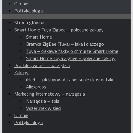
O mnie
Polityka bloga
Strona główna
Smart Home Tuya Zigbee – polecane zakupy
Smart Home
Bramka ZigBee (Tuya) – jaka i dlaczego
Tuya – ciekawe fakty o chmurze Smart Home
Smart Home Tuya Zigbee – polecane zakupy
Produktywność – narzędzia
Zakupy
iHerb – jak kupować tanio suple i kosmetyki
Aliexpress
Marketing Internetowy – narzędzia
Narzędzia – spis
Wizerunek w sieci
O mnie
Polityka bloga