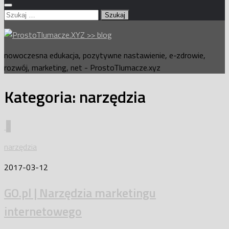
Szukaj:
nowoczesna edukacja, pozytywne nastawienie, e-zdrowie,
rozwój, marketing, net - ProstoTlumacze.xyz
Kategoria:
narzędzia
0
narzędzia
2017-03-12
GO.pl | Narzędzia marketingu
internetowego