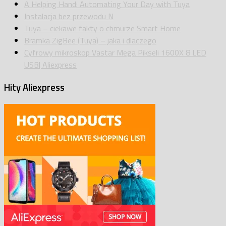
A Helping Hand: Automating Your Day with Tuya
Instalacja bez przewodu N
Tuya – ciekawe fakty o chmurze Smart Home
Bramka ZigBee (Tuya) – jaka i dlaczego
Cyfrowy mikroskop Vastar Mega Pikseli 1600X 8 LED
USB| Aliexpress
Hity Aliexpress