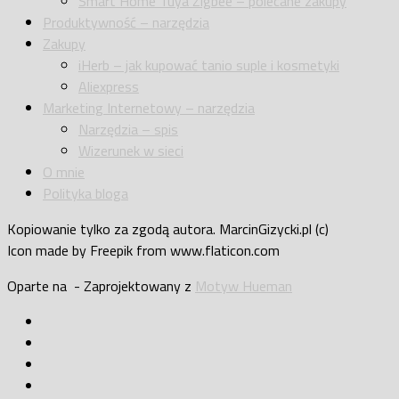
Smart Home Tuya Zigbee – polecane zakupy
Produktywność – narzędzia
Zakupy
iHerb – jak kupować tanio suple i kosmetyki
Aliexpress
Marketing Internetowy – narzędzia
Narzędzia – spis
Wizerunek w sieci
O mnie
Polityka bloga
Kopiowanie tylko za zgodą autora. MarcinGizycki.pl (c)
Icon made by Freepik from www.flaticon.com
Oparte na
- Zaprojektowany z
Motyw Hueman