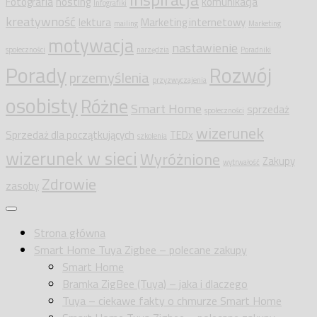
Fotografia
hosting
komunikacja
Infografiki
kreatywność
lektura
Marketing internetowy
mailing
Marketing
motywacja
nastawienie
społeczności
narzędzia
Poradniki
Porady
Rozwój
przemyślenia
przyzwyczajenia
osobisty
Różne
Smart Home
sprzedaż
społeczności
wizerunek
Sprzedaż dla początkujących
TEDx
szkolenia
wizerunek w sieci
Wyróżnione
Zakupy
wytrwałość
Zdrowie
zasoby
Strona główna
Smart Home Tuya Zigbee – polecane zakupy
Smart Home
Bramka ZigBee (Tuya) – jaka i dlaczego
Tuya – ciekawe fakty o chmurze Smart Home