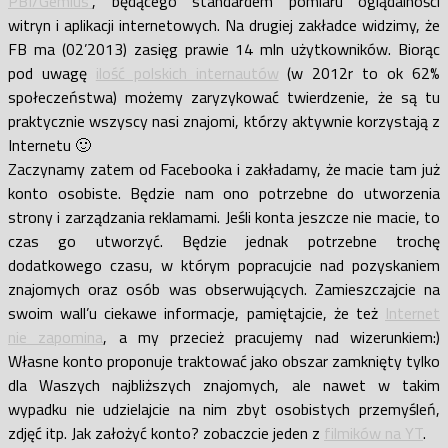
PBI/Gemius”
, będącego standardem pomiaru oglądalności
witryn i aplikacji internetowych. Na drugiej zakładce widzimy, że
FB ma (02’2013) zasięg prawie 14 mln użytkowników. Biorąc
pod uwagę
ilość polskich internautów
(w 2012r to ok 62%
społeczeństwa) możemy zaryzykować twierdzenie, że są tu
praktycznie wszyscy nasi znajomi, którzy aktywnie korzystają z
Internetu 🙂
Zaczynamy zatem od Facebooka i zakładamy, że macie tam już
konto osobiste. Będzie nam ono potrzebne do utworzenia
strony i zarządzania reklamami. Jeśli konta jeszcze nie macie, to
czas go utworzyć. Będzie jednak potrzebne trochę
dodatkowego czasu, w którym popracujcie nad pozyskaniem
znajomych oraz osób was obserwujących. Zamieszczajcie na
swoim wall’u ciekawe informacje, pamiętajcie, że też
Internet
nie zapomina
, a my przecież pracujemy nad wizerunkiem:)
Własne konto proponuje traktować jako obszar zamknięty tylko
dla Waszych najbliższych znajomych, ale nawet w takim
wypadku nie udzielajcie na nim zbyt osobistych przemyśleń,
zdjęć itp. Jak założyć konto? zobaczcie jeden z
filmików na YT
.