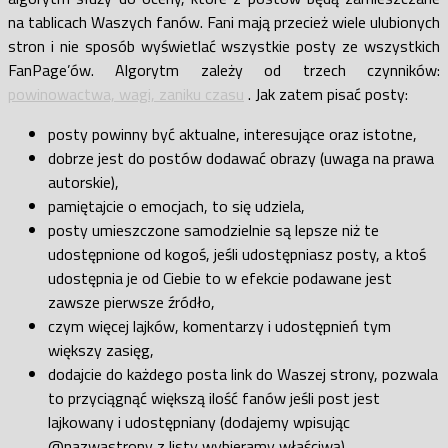
na tablicach Waszych fanów. Fani mają przecież wiele ulubionych
stron i nie sposób wyświetlać wszystkie posty ze wszystkich
FanPage’ów. Algorytm zależy od trzech czynników:
powinowactwa, wagi, zaniku czasu
. Jak zatem pisać posty:
posty powinny być aktualne, interesujące oraz istotne,
dobrze jest do postów dodawać obrazy (uwaga na prawa
autorskie),
pamiętajcie o emocjach, to się udziela,
posty umieszczone samodzielnie są lepsze niż te
udostępnione od kogoś, jeśli udostępniasz posty, a ktoś
udostępnia je od Ciebie to w efekcie podawane jest
zawsze pierwsze źródło,
czym więcej lajków, komentarzy i udostępnień tym
większy zasięg,
dodajcie do każdego posta link do Waszej strony, pozwala
to przyciągnąć większą ilość fanów jeśli post jest
lajkowany i udostępniany (dodajemy wpisując
@nazwastrony z listy wybieramy właściwą),