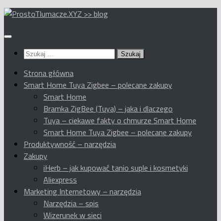
Przeskocz
do
treści
Szukaj:
Strona główna
Smart Home Tuya Zigbee – polecane zakupy
Smart Home
Bramka ZigBee (Tuya) – jaka i dlaczego
Tuya – ciekawe fakty o chmurze Smart Home
Smart Home Tuya Zigbee – polecane zakupy
Produktywność – narzędzia
Zakupy
iHerb – jak kupować tanio suple i kosmetyki
Aliexpress
Marketing Internetowy – narzędzia
Narzędzia – spis
Wizerunek w sieci