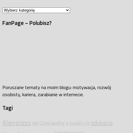
Kategorie
FanPage – Polubisz?
Poruszane tematy na moim blogu: motywacja, rozwój
osobisty, kariera, zarabianie w internecie.
Tagi
Aliexpress
edukacja
cel
Czas wolny
e-health-fit
inspiracja