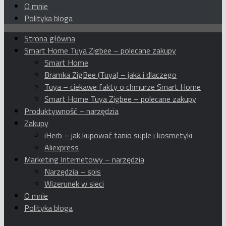
O mnie
Polityka bloga
Strona główna
Smart Home Tuya Zigbee – polecane zakupy
Smart Home
Bramka ZigBee (Tuya) – jaka i dlaczego
Tuya – ciekawe fakty o chmurze Smart Home
Smart Home Tuya Zigbee – polecane zakupy
Produktywność – narzędzia
Zakupy
iHerb – jak kupować tanio suple i kosmetyki
Aliexpress
Marketing Internetowy – narzędzia
Narzędzia – spis
Wizerunek w sieci
O mnie
Polityka bloga