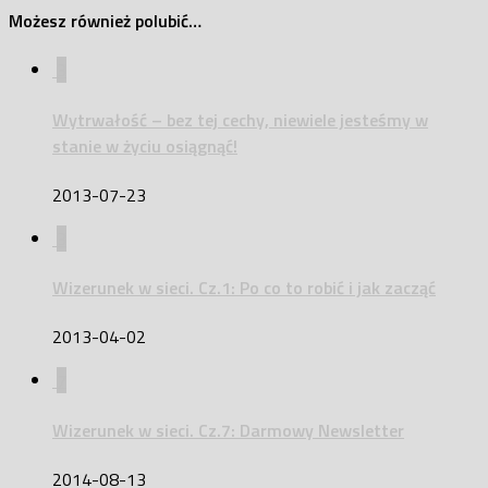
Możesz również polubić…
3
Wytrwałość – bez tej cechy, niewiele jesteśmy w
stanie w życiu osiągnąć!
2013-07-23
3
Wizerunek w sieci. Cz.1: Po co to robić i jak zacząć
2013-04-02
7
Wizerunek w sieci. Cz.7: Darmowy Newsletter
2014-08-13