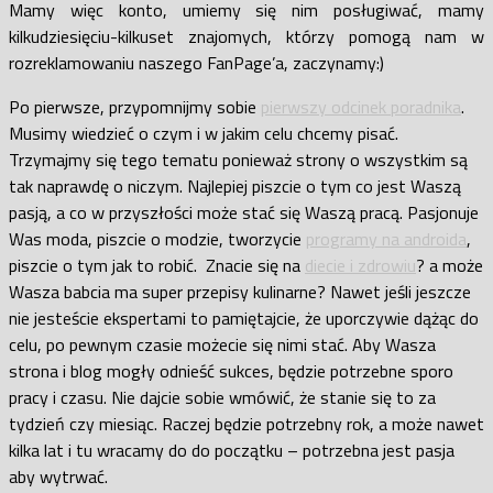
Mamy więc konto, umiemy się nim posługiwać, mamy
kilkudziesięciu-kilkuset znajomych, którzy pomogą nam w
rozreklamowaniu naszego FanPage’a, zaczynamy:)
Po pierwsze, przypomnijmy sobie
pierwszy odcinek poradnika
.
Musimy wiedzieć o czym i w jakim celu chcemy pisać.
Trzymajmy się tego tematu ponieważ strony o wszystkim są
tak naprawdę o niczym. Najlepiej piszcie o tym co jest Waszą
pasją, a co w przyszłości może stać się Waszą pracą. Pasjonuje
Was moda, piszcie o modzie, tworzycie
programy na androida
,
piszcie o tym jak to robić. Znacie się na
diecie i zdrowiu
? a może
Wasza babcia ma super przepisy kulinarne? Nawet jeśli jeszcze
nie jesteście ekspertami to pamiętajcie, że uporczywie dążąc do
celu, po pewnym czasie możecie się nimi stać. Aby Wasza
strona i blog mogły odnieść sukces, będzie potrzebne sporo
pracy i czasu. Nie dajcie sobie wmówić, że stanie się to za
tydzień czy miesiąc. Raczej będzie potrzebny rok, a może nawet
kilka lat i tu wracamy do do początku – potrzebna jest pasja
aby wytrwać.