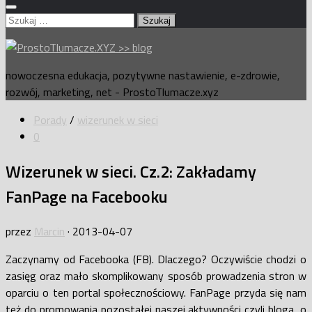
Szukaj:
nowoczesna edukacja, pozytywne nastawienie, e-zdrowie,
rozwój, marketing, net - ProstoTlumacze.xyz
Porady
/
wizerunek w sieci
0
Wizerunek w sieci. Cz.2: Zakładamy
FanPage na Facebooku
przez
Marcin
·
2013-04-07
Zaczynamy od Facebooka (FB). Dlaczego? Oczywiście chodzi o
zasięg oraz mało skomplikowany sposób prowadzenia stron w
oparciu o ten portal społecznościowy. FanPage przyda się nam
też do promowania pozostałej naszej aktywności czyli bloga, o