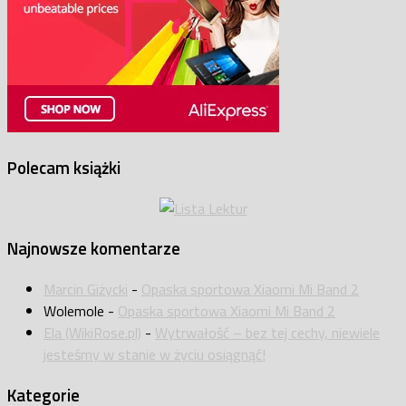
Polecam książki
Najnowsze komentarze
Marcin Giżycki
-
Opaska sportowa Xiaomi Mi Band 2
Wolemole
-
Opaska sportowa Xiaomi Mi Band 2
Ela (WikiRose.pl)
-
Wytrwałość – bez tej cechy, niewiele
jesteśmy w stanie w życiu osiągnąć!
Kategorie