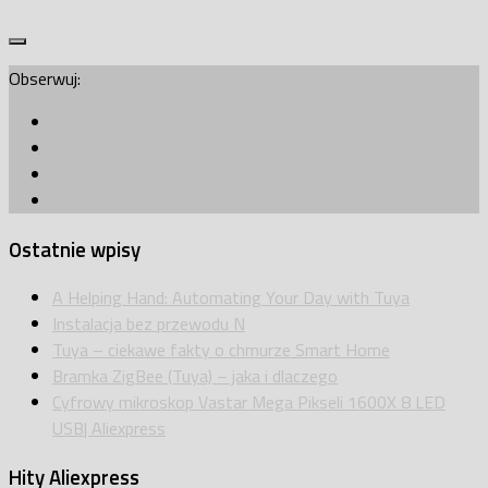
Obserwuj:
Ostatnie wpisy
A Helping Hand: Automating Your Day with Tuya
Instalacja bez przewodu N
Tuya – ciekawe fakty o chmurze Smart Home
Bramka ZigBee (Tuya) – jaka i dlaczego
Cyfrowy mikroskop Vastar Mega Pikseli 1600X 8 LED
USB| Aliexpress
Hity Aliexpress